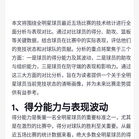
本文将围绕全明星球员最近五场比赛的技术统计进行全
面分析与表现对比。通过对比球员的得分、助攻、篮板
等关键数据，结合球员在比赛中的实际表现，评估他们
的竞技状态和对球队的贡献。分析的重点将聚焦于三个
方面：一是球员的得分能力及其波动，二是球员的助攻
与组织能力，三是球员在防守端的表现和影响力。通过
这三大方面的对比分析，旨在为读者提供一个关于全明
星球员当前竞技状态的清晰画像，并为未来比赛走势提
供有益参考。
1、得分能力与表现波动
得分能力是衡量一名全明星球员的重要标准之一，尤其
是在激烈的比赛中，得分对球队的胜利至关重要。从最
近五场比赛的统计数据来看，绝大多数全明星球员的得