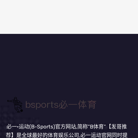
必一·运动(B-Sports)官方网站,简称“B体育”【发哥推
荐】是全球最好的体育娱乐公司,必一运动官网同时提