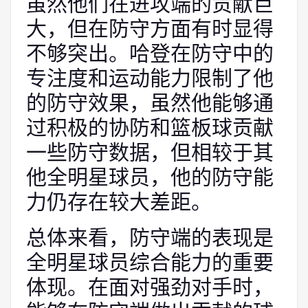
虽然他们在进攻端的贡献巨
大，但在防守方面有时显得
不够突出。哈登在防守中的
专注度和运动能力限制了他
的防守效果，虽然他能够通
过积极的协防和篮板球贡献
一些防守数据，但相较于其
他全明星球员，他的防守能
力仍存在较大差距。
总体来看，防守端的表现是
全明星球员综合能力的重要
体现。在面对强劲对手时，