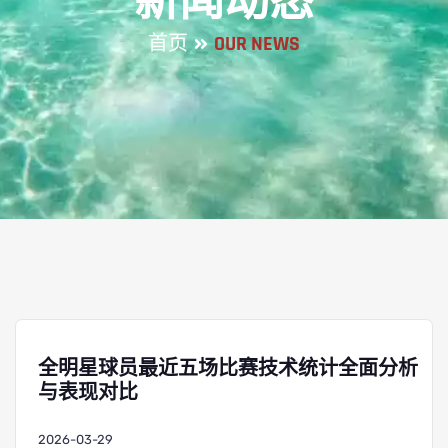
新闻动态
首页
OUR NEWS
全明星球员最近五场比赛技术统计全面分析
与表现对比
2026-03-29