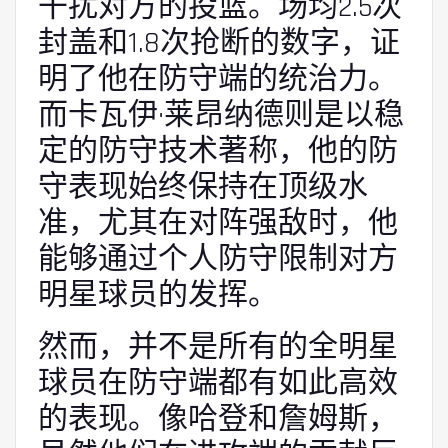
干扰对方的投篮。场均2.5次
封盖和1.8次抢断的数字，证
明了他在防守端的统治力。
而卡瓦伊·莱昂纳德则是以稳
定的防守技术著称，他的防
守表现始终保持在顶级水
准，尤其在对阵强敌时，他
能够通过个人防守限制对方
明星球员的发挥。
然而，并不是所有的全明星
球员在防守端都有如此高效
的表现。像哈登和詹姆斯，