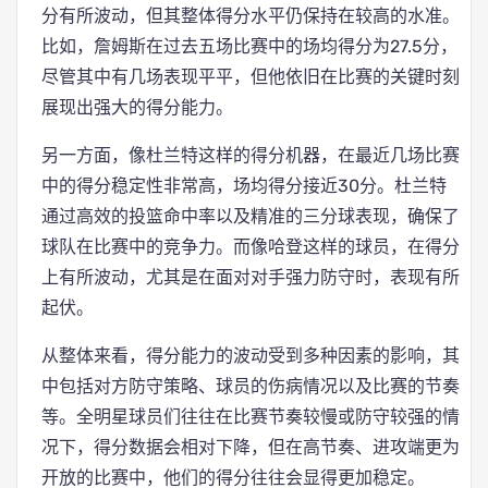
分有所波动，但其整体得分水平仍保持在较高的水准。
比如，詹姆斯在过去五场比赛中的场均得分为27.5分，
尽管其中有几场表现平平，但他依旧在比赛的关键时刻
展现出强大的得分能力。
另一方面，像杜兰特这样的得分机器，在最近几场比赛
中的得分稳定性非常高，场均得分接近30分。杜兰特
通过高效的投篮命中率以及精准的三分球表现，确保了
球队在比赛中的竞争力。而像哈登这样的球员，在得分
上有所波动，尤其是在面对对手强力防守时，表现有所
起伏。
从整体来看，得分能力的波动受到多种因素的影响，其
中包括对方防守策略、球员的伤病情况以及比赛的节奏
等。全明星球员们往往在比赛节奏较慢或防守较强的情
况下，得分数据会相对下降，但在高节奏、进攻端更为
开放的比赛中，他们的得分往往会显得更加稳定。