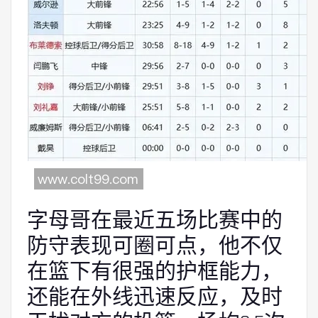
字母哥在最近五场比赛中的
防守表现可圈可点，他不仅
在篮下有很强的护框能力，
还能在外线迅速反应，及时