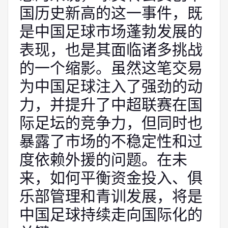
国历史新高的这一事件，既
是中国足球市场蓬勃发展的
表现，也是其面临诸多挑战
的一个缩影。虽然这笔交易
为中国足球注入了强劲的动
力，并提升了中超联赛在国
际足坛的竞争力，但同时也
暴露了市场的不稳定性和过
度依赖外援的问题。在未
来，如何平衡资金投入、俱
乐部管理和青训发展，将是
中国足球持续走向国际化的