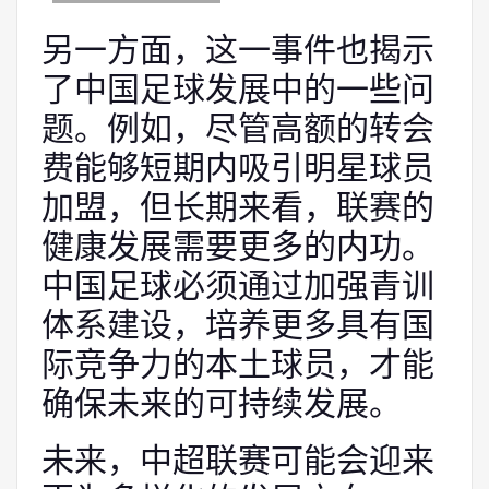
另一方面，这一事件也揭示
了中国足球发展中的一些问
题。例如，尽管高额的转会
费能够短期内吸引明星球员
加盟，但长期来看，联赛的
健康发展需要更多的内功。
中国足球必须通过加强青训
体系建设，培养更多具有国
际竞争力的本土球员，才能
确保未来的可持续发展。
未来，中超联赛可能会迎来