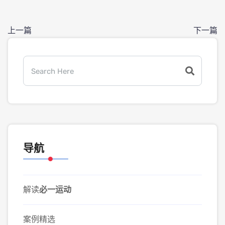
上一篇
下一篇
导航
解读
必一运动
案例精选